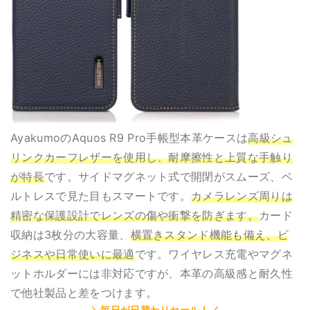
AyakumoのAquos R9 Pro手帳型本革ケースは
高級シュ
リンクカーフレザーを使用し、耐摩擦性と上質な手触り
が特長
です。サイドマグネット式で開閉がスムーズ、ベ
ルトレスで見た目もスマートです。
カメラレンズ周りは
精密な保護設計でレンズの傷や衝撃を防ぎます。
カード
収納は3枚分の大容量、
横置きスタンド機能も備え、ビ
ジネスや日常使いに最適
です。ワイヤレス充電やマグネ
ットホルダーには非対応ですが、本革の高級感と耐久性
で他社製品と差をつけます。