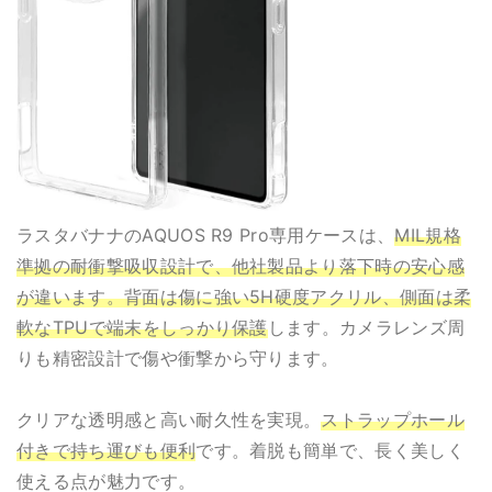
ラスタバナナのAQUOS R9 Pro専用ケースは、
MIL規格
準拠の耐衝撃吸収設計で、他社製品より落下時の安心感
が違います。背面は傷に強い5H硬度アクリル、側面は柔
軟なTPUで端末をしっかり保護
します。カメラレンズ周
りも精密設計で傷や衝撃から守ります。
クリアな透明感と高い耐久性を実現。
ストラップホール
付きで持ち運びも便利
です。着脱も簡単で、長く美しく
使える点が魅力です。