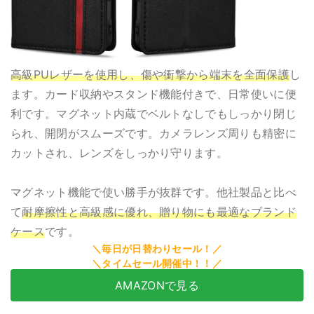
高級PUレザーを使用し、傷や衝撃から端末を全面保護
し
ます。カード収納やスタンド機能付きで、日常使いに便
利です。マグネット内蔵でベルトなしでもしっかり閉じ
られ、開閉がスムーズです。カメラレンズ周りも精密に
カットされ、レンズをしっかり守ります。
マグネット機能で使い勝手が抜群です。他社製品と比べ
て
耐摩擦性と高級感に優れ、贈り物にも最適なブランド
ケース
です。
AMAZONで見る