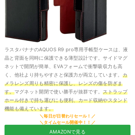
ラスタバナナのAQUOS R9 pro専用手帳型ケースは、液
晶と背面を同時に保護できる薄型設計です。サイドマグ
ネットで開閉が簡単、EVAフォームで衝撃吸収力も高
く、他社より持ちやすさと保護力が両立しています。
カ
メラレンズ周りも精密に保護し、レンズの傷を防ぎま
す。
マグネット開閉で使い勝手が抜群です。
ストラップ
ホール付きで持ち運びにも便利、カード収納やスタンド
機能も備えています。
AMAZONで見る