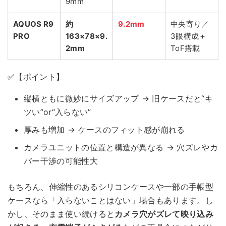
9mm
AQUOS R9
約
9.2mm
中央寄り／
PRO
163×78×9.
3眼構成＋
2mm
ToF搭載
✅【ポイント】
縦横ともに微妙にサイズアップ → 旧ケースだと“キ
ツい”or“入らない”
厚みも増加 → ケースのフィット感が崩れる
カメラユニットの位置と構造が異なる → 穴ズレやカ
バー干渉の可能性大
もちろん、伸縮性のあるシリコンケースや一部の手帳型
ケースなら「入らないことはない」場合もあります。し
かし、そのまま使い続けると
カメラ穴がズレて映り込み