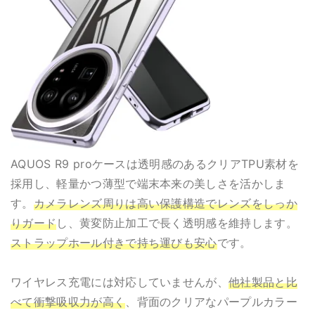
AQUOS R9 proケースは透明感のあるクリアTPU素材を
採用し、軽量かつ薄型で端末本来の美しさを活かしま
す。
カメラレンズ周りは高い保護構造でレンズをしっか
りガード
し、黄変防止加工で長く透明感を維持します。
ストラップホール付きで持ち運びも安心
です。
ワイヤレス充電には対応していませんが、
他社製品と比
べて衝撃吸収力が高く
、背面のクリアなパープルカラー