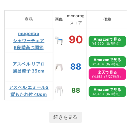
monorog
商品
画像
価格
スコア
mugenbo
90
Amazonで見る
シャワーチェア
¥4,990（8/7時点）
6段階高さ調節
Amazonで見る
アスベル リアロ
88
¥2,404（8/7時点）
風呂椅子 35cm
楽天で見る
¥4,152（7/27時点）
アスベル エミールS
88
Amazonで見る
背もたれ付 40cm
¥3,483（8/7時点）
続きを見る