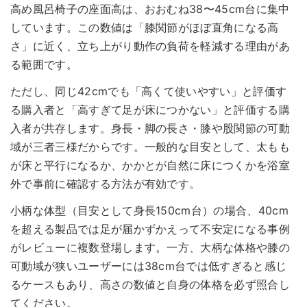
高め風呂椅子の座面高は、おおむね38〜45cm台に集中
しています。この数値は「膝関節がほぼ直角になる高
さ」に近く、立ち上がり動作の負荷を軽減する理由があ
る範囲です。
ただし、同じ42cmでも「高くて使いやすい」と評価す
る購入者と「高すぎて足が床につかない」と評価する購
入者が共存します。身長・脚の長さ・膝や股関節の可動
域が三者三様だからです。一般的な目安として、太もも
が床と平行になるか、かかとが自然に床につくかを浴室
外で事前に確認する方法が有効です。
小柄な体型（目安として身長150cm台）の場合、40cm
を超える製品では足が届かずかえって不安定になる事例
がレビューに複数登場します。一方、大柄な体格や膝の
可動域が狭いユーザーには38cm台では低すぎると感じ
るケースもあり、高さの数値と自身の体格を必ず照合し
てください。