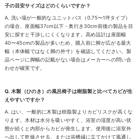
子の目安サイズはどのくらいですか？
A. 洗い場が一般的なユニットバス（0.75〜1坪タイプ）
の場合、座面幅37cm以下・奥行き30cm前後の製品を目
安に探すと干渉しにくくなります。高め設計は座面幅
40〜45cmの製品が多いため、購入前に脚が広がる最大
幅（本体幅ではなく脚の外寸）を確認してください。製
品ページに脚幅の記載がない場合はメーカーへの問い合
わせが確実です。
Q. 木製（ひのき）の風呂椅子は樹脂製と比べてカビが生
えやすいですか？
A. はい、一般的に木製は樹脂製よりカビリスクが高くな
ります。木材は水分を吸いやすく、浴室の湿度が高い状
態が続くと内部からカビが発生します。使用後に浴室外
へ出して乾燥させる、または浴槽縁に立てかけて風通し