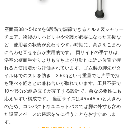
座面高38〜54cmを6段階で調節できるアルミ製シャワー
チェア。術後のリハビリ中や介護が必要になった直後な
ど、使用者の状態が変わりやすい時期に、高さをこまめ
に合わせ直せる点が実用的です。 両サイドの手すりは、
浴室の壁面手すりよりも立ち上がり動作に近い位置で握
れると使用者から評価されています。ゴム製の脚先がタ
イル床でのズレを防ぎ、2.9kgという重量でも片手で持
ち運べる軽さとの兼ね合いが取れています。工具不要で
10〜15分の組み立てが完了する設計で、急な必要性にも
応えやすい構成です。 座面サイズは45×45cmと大きめ
のため、コンパクトなユニットバスでは脚の外寸も含め
た設置スペースの確認を先に行うことをおすすめしま
す。