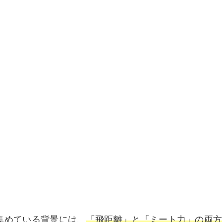
集めている背景には、
「飛距離」と「ミート力」の両