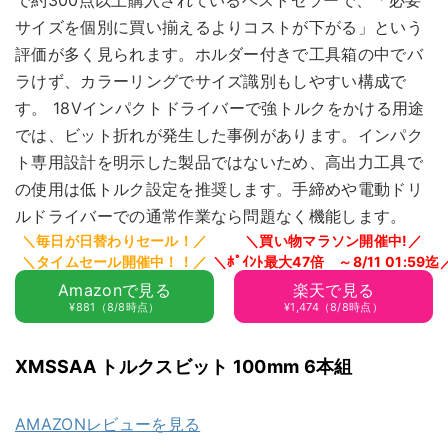
で約300点以上購入されているベストセラーで、「必要
サイズを個別に買い揃えるよりコストが下がる」という
評価が多く見られます。ホルダー付きで工具箱の中でバ
ラけず、カラーリングでサイズ識別もしやすい構成で
す。 18Vインパクトドライバーで強トルクをかける用途
では、ビット折れが発生した事例があります。インパク
ト専用設計を明示した製品ではないため、高出力工具で
の使用は低トルク設定を推奨します。手締めや電動ドリ
ルドライバーでの通常作業なら問題なく機能します。
Amazonで見る
楽天で見る
¥881（8/8時点）
¥1,474（8/8時点）
XMSSAA トルクスビット 100mm 6本組
AMAZONレビューを見る