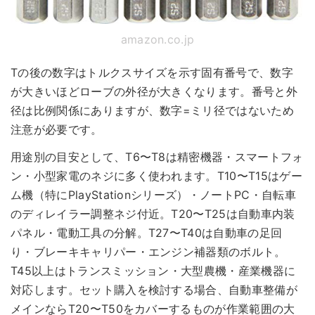
amazon.co.jp
Tの後の数字はトルクスサイズを示す固有番号で、数字
が大きいほどローブの外径が大きくなります。番号と外
径は比例関係にありますが、数字=ミリ径ではないため
注意が必要です。
用途別の目安として、T6〜T8は精密機器・スマートフォ
ン・小型家電のネジに多く使われます。T10〜T15はゲー
ム機（特にPlayStationシリーズ）・ノートPC・自転車
のディレイラー調整ネジ付近。T20〜T25は自動車内装
パネル・電動工具の分解。T27〜T40は自動車の足回
り・ブレーキキャリパー・エンジン補器類のボルト。
T45以上はトランスミッション・大型農機・産業機器に
対応します。セット購入を検討する場合、自動車整備が
メインならT20〜T50をカバーするものが作業範囲の大