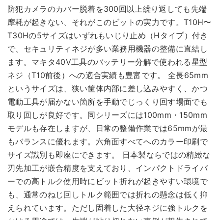
防犯カメラのカバー脱着を300回以上繰り返しても先端
摩耗が起きない、それがこのビットの実力です。T10H〜
T30Hの5サイズはいずれもいじり止め（Hタイプ）付き
で、セキュリティネジが多い業務用機器の整備に直結し
ます。マキタ40V工具のバッテリー分解で使われる星型
ネジ（T10前後）への適合実績も豊富です。 全長65mm
というサイズは、狭い筐体内部に差し込みやすく、かつ
電動工具が届かない箇所を手動でじっくり回す場面でも
取り回しが良好です。同シリーズには100mm・150mm
モデルも存在しますが、日常の整備作業では65mmが最
もバランスに優れます。六角面すべてへのカラー印刷で
サイズ識別も即座にできます。 日本製ならではの精緻な
刃先加工が嵌合精度を支えており、インパクトドライバ
ーでの高トルク使用時にビット折れが起きやすい環境で
も、通常のねじ回しトルク範囲では折れの懸念は低く抑
えられています。ただし固着した大径ネジに強トルクを