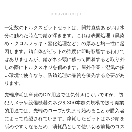
amazon.co.jp
一定数のトルクスビットセットは、開封直後あるいは水
分に触れた時点で錆が浮きます。これは表面処理（黒染
め・クロムメッキ・窒化処理など）の厚みと均一性に起
因します。錆自体がビットの強度に即時影響するわけで
はありませんが、錆がネジ頭に移って固着すると取り外
しの際にトルクスネジを傷めます。屋外作業・湿気の多
い環境で使うなら、防錆処理の品質を優先する必要があ
ります。
先端摩耗は単発のDIY用途では気付きにくいですが、防
犯カメラや設備機器のネジを300本超の規模で扱う職業
的用途では、先端のローブが丸まり始めることが購入者
によって確認されています。摩耗したビットはネジ頭を
舐めやすくなるため、消耗品として使い切る前提のコス