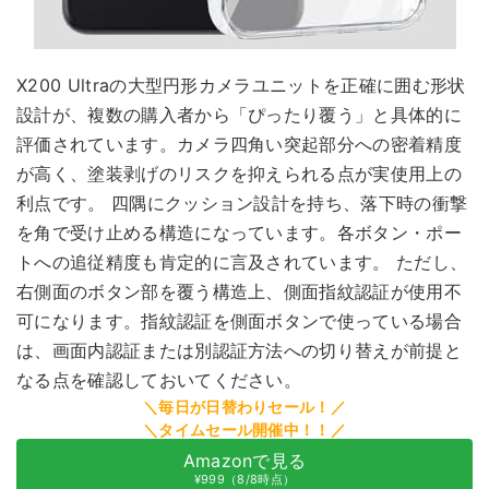
X200 Ultraの大型円形カメラユニットを正確に囲む形状
設計が、複数の購入者から「ぴったり覆う」と具体的に
評価されています。カメラ四角い突起部分への密着精度
が高く、塗装剥げのリスクを抑えられる点が実使用上の
利点です。 四隅にクッション設計を持ち、落下時の衝撃
を角で受け止める構造になっています。各ボタン・ポー
トへの追従精度も肯定的に言及されています。 ただし、
右側面のボタン部を覆う構造上、側面指紋認証が使用不
可になります。指紋認証を側面ボタンで使っている場合
は、画面内認証または別認証方法への切り替えが前提と
なる点を確認しておいてください。
Amazonで見る
¥999（8/8時点）