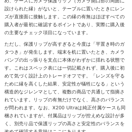
め、ケースにカメラ保護リップ（カメラ開口部の周囲に
設けられた縁）がないと、テーブルに置いたときにレン
ズが直接面に接触します。この縁の有無はほぼすべての
購入者が最初に確認するポイントであり、実際に購入後
の主要なチェック項目になっています。
ただし、保護リップが高すぎると今度は「平置き時のガ
タつき」が発生します。端末を机に置いたとき、カメラ
バンプの出っ張りを支点に本体がわずかに揺れる状態で
す。これはスペック表には一切記載されず、購入後に初
めて気づく設計上のトレードオフです。「レンズを守る
ために縁を高くした結果、安定性が犠牲になる」という
構造的なジレンマとして、複数の商品で共通して指摘さ
れています。リップの有無だけでなく、高さのバランス
が問われます。なお、X200 Ultraは純正付属ケースも同
梱されていますが、付属品はリップが控えめな設計が多
く、別売り品で保護リップの高さと安定性のバランスを
改めて確認する意味はここにあります。