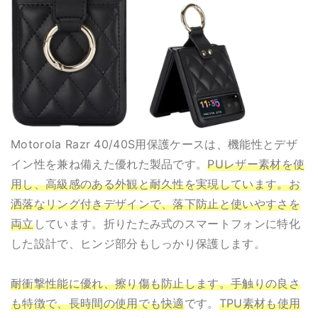
Motorola Razr 40/40S用保護ケースは、機能性とデザ
イン性を兼ね備えた優れた製品です。
PUレザー素材を使
用し、高級感のある外観と耐久性を実現しています。お
洒落なリング付きデザインで、落下防止と使いやすさを
両立
しています。折りたたみ式のスマートフォンに特化
した設計で、ヒンジ部分もしっかり保護します。
耐衝撃性能に優れ、擦り傷も防止します。手触りの良さ
も特徴で、長時間の使用でも快適
です。
TPU素材も使用