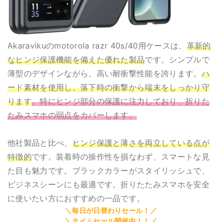
Akaravikuのmotorola razr 40s/40用ケースは、
革新的
なヒンジ保護機能を備えた優れた製品
です。シンプルで
薄型のデザインながら、高い耐衝撃性能を誇ります。
ハ
ード素材を使用し、落下時の衝撃から端末をしっかり守
ります
。特にヒンジ部分の保護に注力しており、折りた
たみスマホの弱点をカバーします。
他社製品と比べ、
ヒンジ保護と薄さを両立している点が
特徴的
です。装着時の操作性を損なわず、スマートな見
た目も魅力です。ブラックカラーがスタイリッシュで、
ビジネスシーンにも最適です。折りたたみスマホを安全
に使いたい方におすすめの一品です。