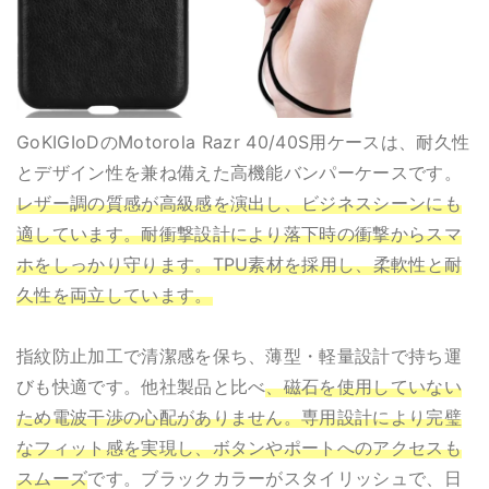
GoKIGIoDのMotorola Razr 40/40S用ケースは、耐久性
とデザイン性を兼ね備えた高機能バンパーケースです。
レザー調の質感が高級感を演出し、ビジネスシーンにも
適しています。耐衝撃設計により落下時の衝撃からスマ
ホをしっかり守ります。TPU素材を採用し、柔軟性と耐
久性を両立しています。
指紋防止加工で清潔感を保ち、薄型・軽量設計で持ち運
びも快適です。他社製品と比べ
、磁石を使用していない
ため電波干渉の心配がありません。専用設計により完璧
なフィット感を実現し、ボタンやポートへのアクセスも
スムーズ
です。ブラックカラーがスタイリッシュで、日