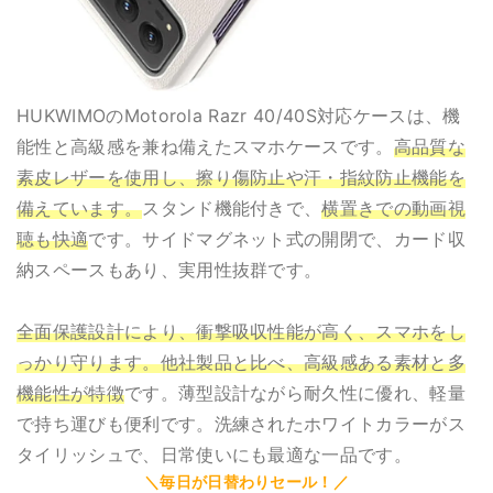
HUKWIMOのMotorola Razr 40/40S対応ケースは、機
能性と高級感を兼ね備えたスマホケースです。
高品質な
素皮レザーを使用し、擦り傷防止や汗・指紋防止機能を
備えています。
スタンド機能付きで、
横置きでの動画視
聴も快適
です。サイドマグネット式の開閉で、カード収
納スペースもあり、実用性抜群です。
全面保護設計により、衝撃吸収性能が高く、スマホをし
っかり守ります。他社製品と比べ、高級感ある素材と多
機能性が特徴
です。薄型設計ながら耐久性に優れ、軽量
で持ち運びも便利です。洗練されたホワイトカラーがス
タイリッシュで、日常使いにも最適な一品です。